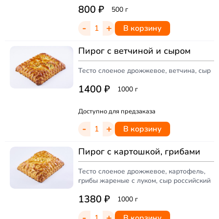
800
₽
500 г
-
+
В корзину
Пирог с ветчиной и сыром
Тесто слоеное дрожжевое, ветчина, сыр
1400
₽
1000 г
Доступно для предзаказа
-
+
В корзину
Пирог с картошкой, грибами
Тесто слоеное дрожжевое, картофель,
грибы жареные с луком, сыр российский
1380
₽
1000 г
-
+
В корзину