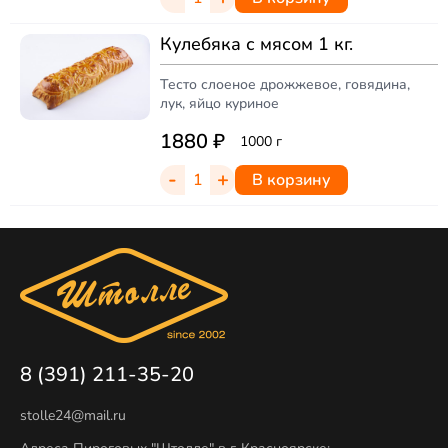
Кулебяка с мясом 1 кг.
Тесто слоеное дрожжевое, говядина,
лук, яйцо куриное
1880
₽
1000 г
-
+
В корзину
8 (391) 211-35-20
stolle24@mail.ru