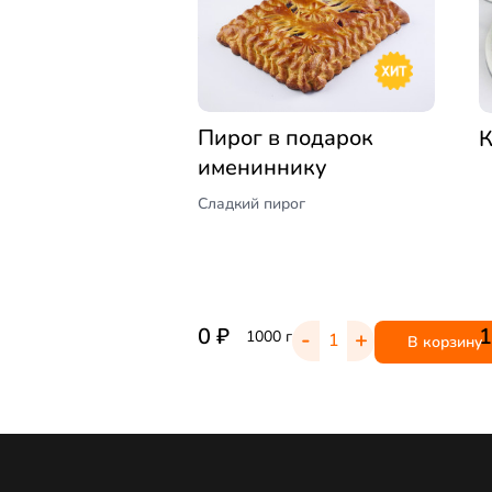
Пирог в подарок
имениннику
Сладкий пирог
0
₽
-
+
1000 г
В корзину