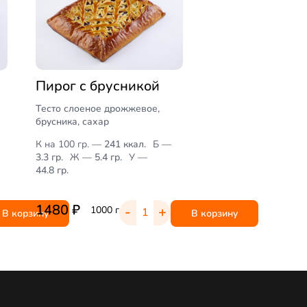
Пирог с брусникой
Тесто слоеное дрожжевое,
брусника, сахар
К на 100 гр.
—
241 ккал.
Б
—
3.3 гр.
Ж
—
5.4 гр.
У
—
44.8 гр.
1480
₽
-
+
1000 г
В корзину
В корзину