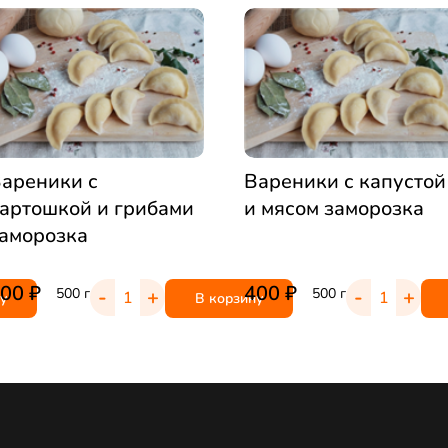
ареники с
Вареники с капустой
артошкой и грибами
и мясом заморозка
аморозка
400
₽
400
₽
-
+
-
+
500 г
500 г
у
В корзину