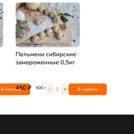
Пельмени сибирские
замороженные 0,5кг
450
₽
-
+
500 г
В корзину
В корзину