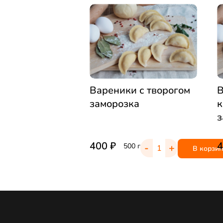
Вареники с творогом
В
заморозка
к
з
400
₽
-
+
500 г
В корзин